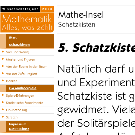
Mathe-Insel
Schatzkisten
Start
5. Schatzkist
Schatzkisten
Viel und Wenig
Muster und Figuren
Natürlich darf u
Von der Ebene in den Raum
Wo der Zufall regiert
und Experiment
Denken
GA Mathe-Spiele
Schatzkiste ist
Spiele-Erfahrungen
Statistische Experimente
gewidmet. Viele
Ein Mathe-Tag
Scratch
der Solitärspiel
Impressum
Datenschutz