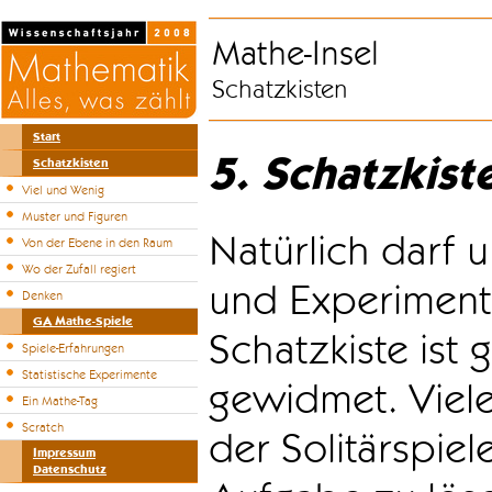
Mathe-Insel
Schatzkisten
Start
5. Schatzkist
Schatzkisten
Viel und Wenig
Muster und Figuren
Natürlich darf u
Von der Ebene in den Raum
Wo der Zufall regiert
und Experiment
Denken
GA Mathe-Spiele
Schatzkiste ist
Spiele-Erfahrungen
Statistische Experimente
gewidmet. Viele
Ein Mathe-Tag
Scratch
der Solitärspiel
Impressum
Datenschutz