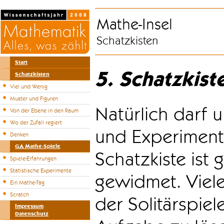
Mathe-Insel
Schatzkisten
Start
5. Schatzkist
Schatzkisten
Viel und Wenig
Muster und Figuren
Natürlich darf u
Von der Ebene in den Raum
Wo der Zufall regiert
und Experiment
Denken
GA Mathe-Spiele
Schatzkiste ist
Spiele-Erfahrungen
Statistische Experimente
gewidmet. Viele
Ein Mathe-Tag
Scratch
der Solitärspiel
Impressum
Datenschutz