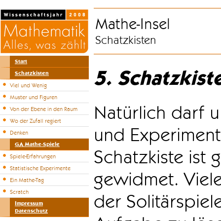
Mathe-Insel
Schatzkisten
Start
5. Schatzkist
Schatzkisten
Viel und Wenig
Muster und Figuren
Natürlich darf u
Von der Ebene in den Raum
Wo der Zufall regiert
und Experiment
Denken
GA Mathe-Spiele
Schatzkiste ist
Spiele-Erfahrungen
Statistische Experimente
gewidmet. Viele
Ein Mathe-Tag
Scratch
der Solitärspiel
Impressum
Datenschutz