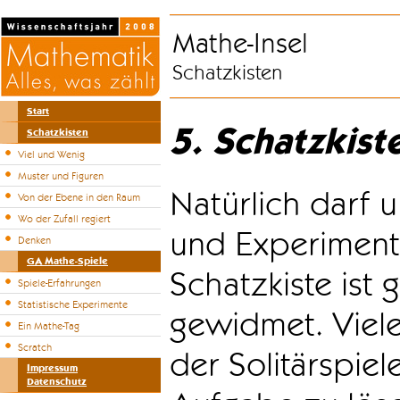
Mathe-Insel
Schatzkisten
Start
5. Schatzkist
Schatzkisten
Viel und Wenig
Muster und Figuren
Natürlich darf u
Von der Ebene in den Raum
Wo der Zufall regiert
und Experiment
Denken
GA Mathe-Spiele
Schatzkiste ist
Spiele-Erfahrungen
Statistische Experimente
gewidmet. Viele
Ein Mathe-Tag
Scratch
der Solitärspiel
Impressum
Datenschutz