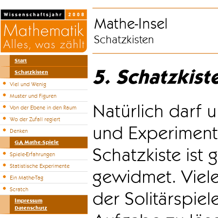
Mathe-Insel
Schatzkisten
Start
5. Schatzkist
Schatzkisten
Viel und Wenig
Muster und Figuren
Natürlich darf u
Von der Ebene in den Raum
Wo der Zufall regiert
und Experiment
Denken
GA Mathe-Spiele
Schatzkiste ist
Spiele-Erfahrungen
Statistische Experimente
gewidmet. Viele
Ein Mathe-Tag
Scratch
der Solitärspiel
Impressum
Datenschutz