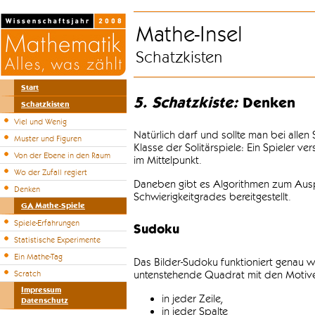
Mathe-Insel
Schatzkisten
Start
5. Schatzkiste:
Denken
Schatzkisten
Viel und Wenig
Natürlich darf und sollte man bei alle
Muster und Figuren
Klasse der Solitärspiele: Ein Spieler v
Von der Ebene in den Raum
im Mittelpunkt.
Wo der Zufall regiert
Daneben gibt es Algorithmen zum Auspr
Denken
Schwierigkeitgrades bereitgestellt.
GA Mathe-Spiele
Spiele-Erfahrungen
Sudoku
Statistische Experimente
Ein Mathe-Tag
Das Bilder-Sudoku funktioniert genau w
untenstehende Quadrat mit den Motiven
Scratch
Impressum
in jeder Zeile,
Datenschutz
in jeder Spalte