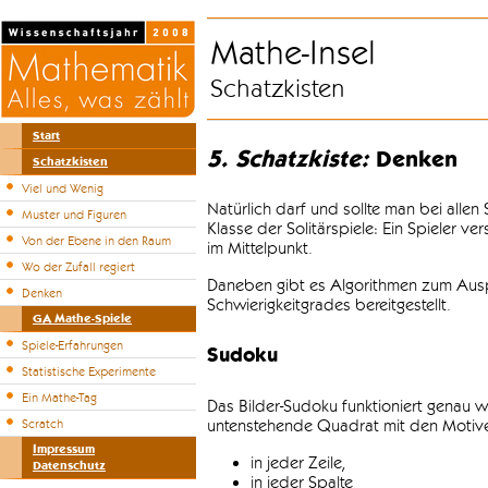
Mathe-Insel
Schatzkisten
Start
5. Schatzkiste:
Denken
Schatzkisten
Viel und Wenig
Natürlich darf und sollte man bei alle
Muster und Figuren
Klasse der Solitärspiele: Ein Spieler v
Von der Ebene in den Raum
im Mittelpunkt.
Wo der Zufall regiert
Daneben gibt es Algorithmen zum Auspr
Denken
Schwierigkeitgrades bereitgestellt.
GA Mathe-Spiele
Spiele-Erfahrungen
Sudoku
Statistische Experimente
Ein Mathe-Tag
Das Bilder-Sudoku funktioniert genau w
untenstehende Quadrat mit den Motiven
Scratch
Impressum
in jeder Zeile,
Datenschutz
in jeder Spalte