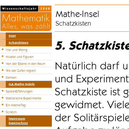
Mathe-Insel
Schatzkisten
Start
5. Schatzkist
Schatzkisten
Viel und Wenig
Muster und Figuren
Natürlich darf u
Von der Ebene in den Raum
Wo der Zufall regiert
und Experiment
Denken
GA Mathe-Spiele
Schatzkiste ist
Spiele-Erfahrungen
Statistische Experimente
gewidmet. Viele
Ein Mathe-Tag
Scratch
der Solitärspiel
Impressum
Datenschutz