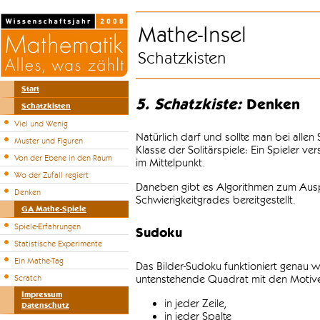
Mathe-Insel
Schatzkisten
Start
5. Schatzkiste:
Denken
Schatzkisten
Viel und Wenig
Natürlich darf und sollte man bei alle
Muster und Figuren
Klasse der Solitärspiele: Ein Spieler v
Von der Ebene in den Raum
im Mittelpunkt.
Wo der Zufall regiert
Daneben gibt es Algorithmen zum Auspr
Denken
Schwierigkeitgrades bereitgestellt.
GA Mathe-Spiele
Spiele-Erfahrungen
Sudoku
Statistische Experimente
Ein Mathe-Tag
Das Bilder-Sudoku funktioniert genau w
untenstehende Quadrat mit den Motiven
Scratch
Impressum
in jeder Zeile,
Datenschutz
in jeder Spalte