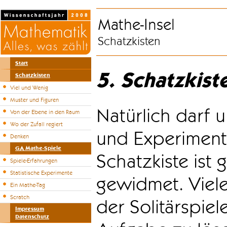
Mathe-Insel
Schatzkisten
Start
5. Schatzkist
Schatzkisten
Viel und Wenig
Muster und Figuren
Natürlich darf u
Von der Ebene in den Raum
Wo der Zufall regiert
und Experiment
Denken
GA Mathe-Spiele
Schatzkiste ist
Spiele-Erfahrungen
Statistische Experimente
gewidmet. Viele
Ein Mathe-Tag
Scratch
der Solitärspiel
Impressum
Datenschutz