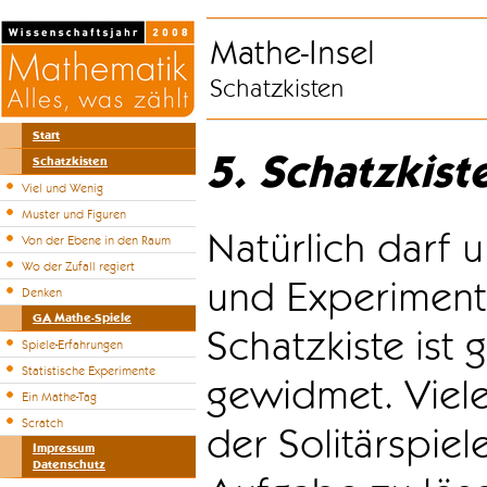
Mathe-Insel
Schatzkisten
Start
5. Schatzkist
Schatzkisten
Viel und Wenig
Muster und Figuren
Natürlich darf u
Von der Ebene in den Raum
Wo der Zufall regiert
und Experiment
Denken
GA Mathe-Spiele
Schatzkiste ist
Spiele-Erfahrungen
Statistische Experimente
gewidmet. Viele
Ein Mathe-Tag
Scratch
der Solitärspiel
Impressum
Datenschutz