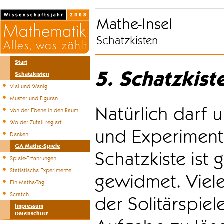
Mathe-Insel
Schatzkisten
Start
5. Schatzkist
Schatzkisten
Viel und Wenig
Muster und Figuren
Natürlich darf u
Von der Ebene in den Raum
Wo der Zufall regiert
und Experiment
Denken
GA Mathe-Spiele
Schatzkiste ist
Spiele-Erfahrungen
Statistische Experimente
gewidmet. Viele
Ein Mathe-Tag
Scratch
der Solitärspiel
Impressum
Datenschutz