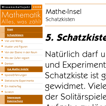
Mathe-Insel
Schatzkisten
Start
5. Schatzkist
Schatzkisten
Viel und Wenig
Muster und Figuren
Natürlich darf u
Von der Ebene in den Raum
Wo der Zufall regiert
und Experiment
Denken
GA Mathe-Spiele
Schatzkiste ist
Spiele-Erfahrungen
Statistische Experimente
gewidmet. Viele
Ein Mathe-Tag
Scratch
der Solitärspiel
Impressum
Datenschutz