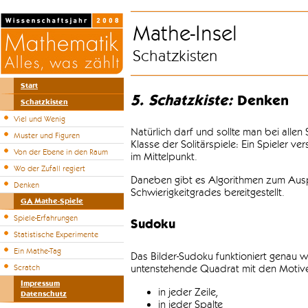
Mathe-Insel
Schatzkisten
Start
5. Schatzkiste:
Denken
Schatzkisten
Viel und Wenig
Natürlich darf und sollte man bei alle
Muster und Figuren
Klasse der Solitärspiele: Ein Spieler v
Von der Ebene in den Raum
im Mittelpunkt.
Wo der Zufall regiert
Daneben gibt es Algorithmen zum Auspr
Denken
Schwierigkeitgrades bereitgestellt.
GA Mathe-Spiele
Spiele-Erfahrungen
Sudoku
Statistische Experimente
Ein Mathe-Tag
Das Bilder-Sudoku funktioniert genau w
untenstehende Quadrat mit den Motiven
Scratch
Impressum
in jeder Zeile,
Datenschutz
in jeder Spalte