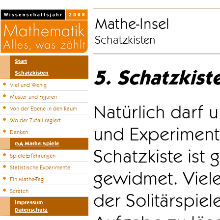
Mathe-Insel
Schatzkisten
Start
5. Schatzkist
Schatzkisten
Viel und Wenig
Muster und Figuren
Natürlich darf u
Von der Ebene in den Raum
Wo der Zufall regiert
und Experiment
Denken
GA Mathe-Spiele
Schatzkiste ist
Spiele-Erfahrungen
Statistische Experimente
gewidmet. Viele
Ein Mathe-Tag
Scratch
der Solitärspiel
Impressum
Datenschutz