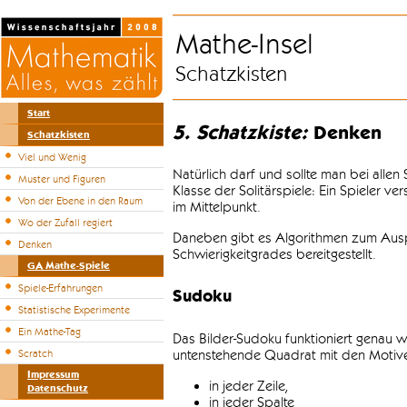
Mathe-Insel
Schatzkisten
Start
5. Schatzkiste:
Denken
Schatzkisten
Viel und Wenig
Natürlich darf und sollte man bei alle
Muster und Figuren
Klasse der Solitärspiele: Ein Spieler v
Von der Ebene in den Raum
im Mittelpunkt.
Wo der Zufall regiert
Daneben gibt es Algorithmen zum Auspr
Denken
Schwierigkeitgrades bereitgestellt.
GA Mathe-Spiele
Spiele-Erfahrungen
Sudoku
Statistische Experimente
Ein Mathe-Tag
Das Bilder-Sudoku funktioniert genau w
untenstehende Quadrat mit den Motiven
Scratch
Impressum
in jeder Zeile,
Datenschutz
in jeder Spalte