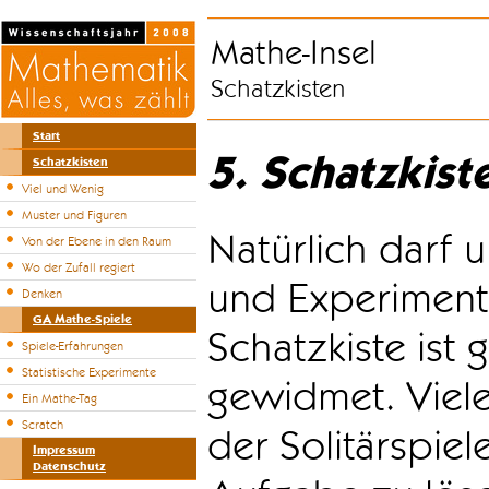
Mathe-Insel
Schatzkisten
Start
5. Schatzkist
Schatzkisten
Viel und Wenig
Muster und Figuren
Natürlich darf u
Von der Ebene in den Raum
Wo der Zufall regiert
und Experiment
Denken
GA Mathe-Spiele
Schatzkiste ist
Spiele-Erfahrungen
Statistische Experimente
gewidmet. Viele
Ein Mathe-Tag
Scratch
der Solitärspiel
Impressum
Datenschutz