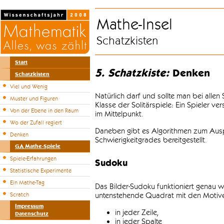
Mathe-Insel
Schatzkisten
Start
5. Schatzkiste:
Denken
Schatzkisten
Viel und Wenig
Natürlich darf und sollte man bei alle
Muster und Figuren
Klasse der Solitärspiele: Ein Spieler v
Von der Ebene in den Raum
im Mittelpunkt.
Wo der Zufall regiert
Daneben gibt es Algorithmen zum Auspr
Denken
Schwierigkeitgrades bereitgestellt.
GA Mathe-Spiele
Spiele-Erfahrungen
Sudoku
Statistische Experimente
Ein Mathe-Tag
Das Bilder-Sudoku funktioniert genau w
untenstehende Quadrat mit den Motiven
Scratch
Impressum
in jeder Zeile,
Datenschutz
in jeder Spalte