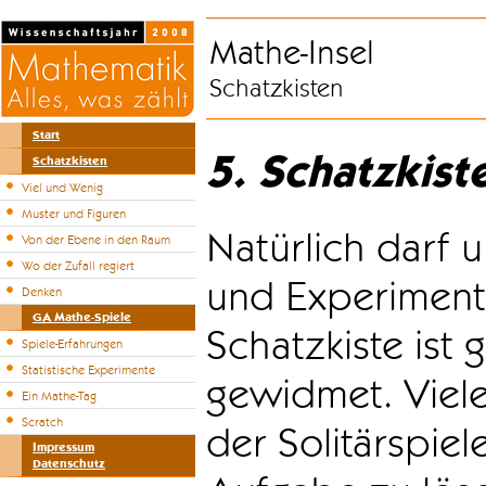
Mathe-Insel
Schatzkisten
Start
5. Schatzkist
Schatzkisten
Viel und Wenig
Muster und Figuren
Natürlich darf u
Von der Ebene in den Raum
Wo der Zufall regiert
und Experiment
Denken
GA Mathe-Spiele
Schatzkiste ist
Spiele-Erfahrungen
Statistische Experimente
gewidmet. Viele
Ein Mathe-Tag
Scratch
der Solitärspiel
Impressum
Datenschutz