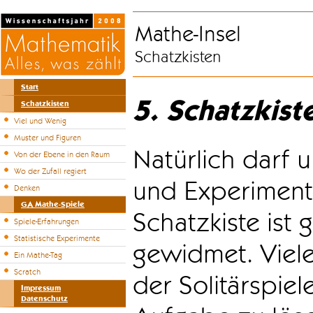
Mathe-Insel
Schatzkisten
Start
5. Schatzkist
Schatzkisten
Viel und Wenig
Muster und Figuren
Natürlich darf u
Von der Ebene in den Raum
Wo der Zufall regiert
und Experiment
Denken
GA Mathe-Spiele
Schatzkiste ist
Spiele-Erfahrungen
Statistische Experimente
gewidmet. Viele
Ein Mathe-Tag
Scratch
der Solitärspiel
Impressum
Datenschutz