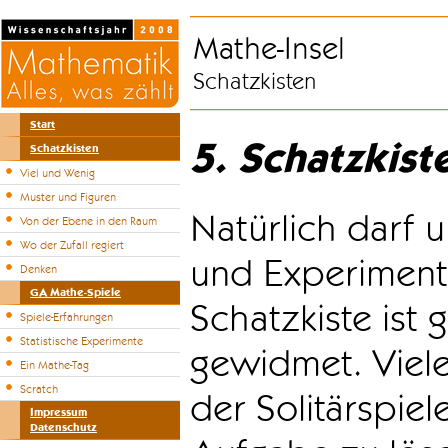
Mathe-Insel
Schatzkisten
Start
5. Schatzkist
Schatzkisten
Viel und Wenig
Muster und Figuren
Natürlich darf u
Von der Ebene in den Raum
Wo der Zufall regiert
und Experiment
Denken
GA Mathe-Spiele
Schatzkiste ist
Spiele-Erfahrungen
Statistische Experimente
gewidmet. Viele
Ein Mathe-Tag
Scratch
der Solitärspiel
Impressum
Datenschutz