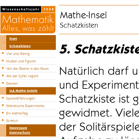
Mathe-Insel
Schatzkisten
Start
5. Schatzkist
Schatzkisten
Viel und Wenig
Muster und Figuren
Natürlich darf u
Von der Ebene in den Raum
Wo der Zufall regiert
und Experiment
Denken
GA Mathe-Spiele
Schatzkiste ist
Spiele-Erfahrungen
Statistische Experimente
gewidmet. Viele
Ein Mathe-Tag
Scratch
der Solitärspiel
Impressum
Datenschutz