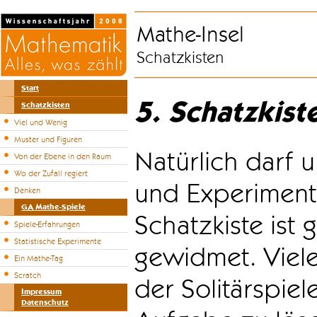
Mathe-Insel
Schatzkisten
Start
5. Schatzkist
Schatzkisten
Viel und Wenig
Muster und Figuren
Natürlich darf u
Von der Ebene in den Raum
Wo der Zufall regiert
und Experiment
Denken
GA Mathe-Spiele
Schatzkiste ist
Spiele-Erfahrungen
Statistische Experimente
gewidmet. Viele
Ein Mathe-Tag
Scratch
der Solitärspiel
Impressum
Datenschutz