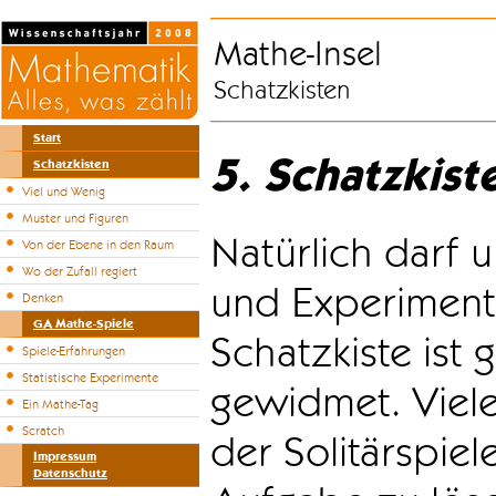
Mathe-Insel
Schatzkisten
Start
5. Schatzkist
Schatzkisten
Viel und Wenig
Muster und Figuren
Natürlich darf u
Von der Ebene in den Raum
Wo der Zufall regiert
und Experiment
Denken
GA Mathe-Spiele
Schatzkiste ist
Spiele-Erfahrungen
Statistische Experimente
gewidmet. Viele
Ein Mathe-Tag
Scratch
der Solitärspiel
Impressum
Datenschutz