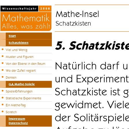
Mathe-Insel
Schatzkisten
Start
5. Schatzkist
Schatzkisten
Viel und Wenig
Muster und Figuren
Natürlich darf u
Von der Ebene in den Raum
Wo der Zufall regiert
und Experiment
Denken
GA Mathe-Spiele
Schatzkiste ist
Spiele-Erfahrungen
Statistische Experimente
gewidmet. Viele
Ein Mathe-Tag
Scratch
der Solitärspiel
Impressum
Datenschutz