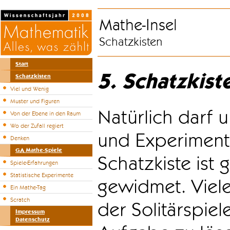
Mathe-Insel
Schatzkisten
Start
5. Schatzkist
Schatzkisten
Viel und Wenig
Muster und Figuren
Natürlich darf u
Von der Ebene in den Raum
Wo der Zufall regiert
und Experiment
Denken
GA Mathe-Spiele
Schatzkiste ist
Spiele-Erfahrungen
Statistische Experimente
gewidmet. Viele
Ein Mathe-Tag
Scratch
der Solitärspiel
Impressum
Datenschutz