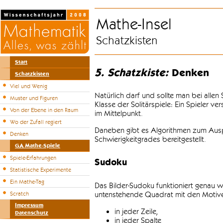
Mathe-Insel
Schatzkisten
Start
5. Schatzkiste:
Denken
Schatzkisten
Viel und Wenig
Natürlich darf und sollte man bei alle
Muster und Figuren
Klasse der Solitärspiele: Ein Spieler v
Von der Ebene in den Raum
im Mittelpunkt.
Wo der Zufall regiert
Daneben gibt es Algorithmen zum Auspr
Denken
Schwierigkeitgrades bereitgestellt.
GA Mathe-Spiele
Spiele-Erfahrungen
Sudoku
Statistische Experimente
Ein Mathe-Tag
Das Bilder-Sudoku funktioniert genau w
untenstehende Quadrat mit den Motiven
Scratch
Impressum
in jeder Zeile,
Datenschutz
in jeder Spalte