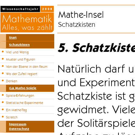
Mathe-Insel
Schatzkisten
Start
5. Schatzkist
Schatzkisten
Viel und Wenig
Muster und Figuren
Natürlich darf u
Von der Ebene in den Raum
Wo der Zufall regiert
und Experiment
Denken
GA Mathe-Spiele
Schatzkiste ist
Spiele-Erfahrungen
Statistische Experimente
gewidmet. Viele
Ein Mathe-Tag
Scratch
der Solitärspiel
Impressum
Datenschutz