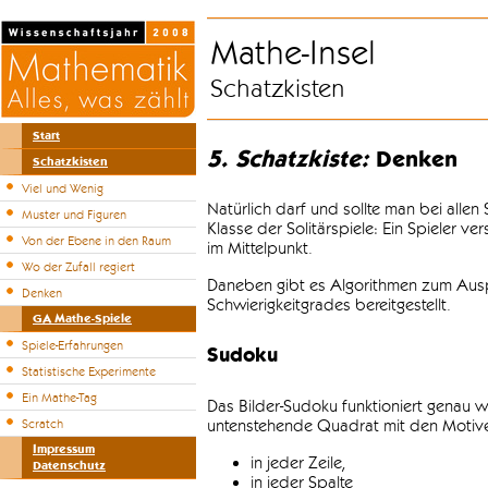
Mathe-Insel
Schatzkisten
Start
5. Schatzkiste:
Denken
Schatzkisten
Viel und Wenig
Natürlich darf und sollte man bei alle
Muster und Figuren
Klasse der Solitärspiele: Ein Spieler v
Von der Ebene in den Raum
im Mittelpunkt.
Wo der Zufall regiert
Daneben gibt es Algorithmen zum Auspr
Denken
Schwierigkeitgrades bereitgestellt.
GA Mathe-Spiele
Spiele-Erfahrungen
Sudoku
Statistische Experimente
Ein Mathe-Tag
Das Bilder-Sudoku funktioniert genau w
untenstehende Quadrat mit den Motiven
Scratch
Impressum
in jeder Zeile,
Datenschutz
in jeder Spalte