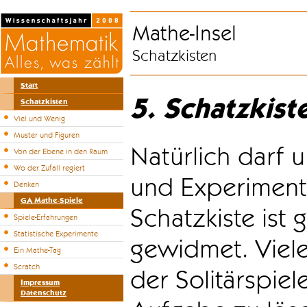
Mathe-Insel
Schatzkisten
Start
5. Schatzkist
Schatzkisten
Viel und Wenig
Muster und Figuren
Natürlich darf u
Von der Ebene in den Raum
Wo der Zufall regiert
und Experiment
Denken
GA Mathe-Spiele
Schatzkiste ist
Spiele-Erfahrungen
Statistische Experimente
gewidmet. Viele
Ein Mathe-Tag
Scratch
der Solitärspiel
Impressum
Datenschutz