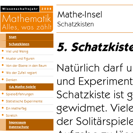
Mathe-Insel
Schatzkisten
Start
5. Schatzkist
Schatzkisten
Viel und Wenig
Muster und Figuren
Natürlich darf u
Von der Ebene in den Raum
Wo der Zufall regiert
und Experiment
Denken
GA Mathe-Spiele
Schatzkiste ist
Spiele-Erfahrungen
Statistische Experimente
gewidmet. Viele
Ein Mathe-Tag
Scratch
der Solitärspiel
Impressum
Datenschutz