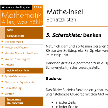
Mathe-Insel
Schatzkisten
Start
5. Schatzkiste:
Denken
Schatzkisten
Viel und Wenig
Natürlich darf und sollte man bei alle
Muster und Figuren
Klasse der Solitärspiele: Ein Spieler v
Von der Ebene in den Raum
im Mittelpunkt.
Wo der Zufall regiert
Daneben gibt es Algorithmen zum Auspr
Denken
Schwierigkeitgrades bereitgestellt.
GA Mathe-Spiele
Spiele-Erfahrungen
Sudoku
Statistische Experimente
Ein Mathe-Tag
Das Bilder-Sudoku funktioniert genau w
untenstehende Quadrat mit den Motiven
Scratch
Impressum
in jeder Zeile,
Datenschutz
in jeder Spalte