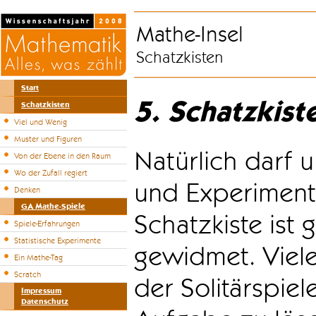
Mathe-Insel
Schatzkisten
Start
5. Schatzkist
Schatzkisten
Viel und Wenig
Muster und Figuren
Natürlich darf u
Von der Ebene in den Raum
Wo der Zufall regiert
und Experiment
Denken
GA Mathe-Spiele
Schatzkiste ist
Spiele-Erfahrungen
Statistische Experimente
gewidmet. Viele
Ein Mathe-Tag
Scratch
der Solitärspiel
Impressum
Datenschutz