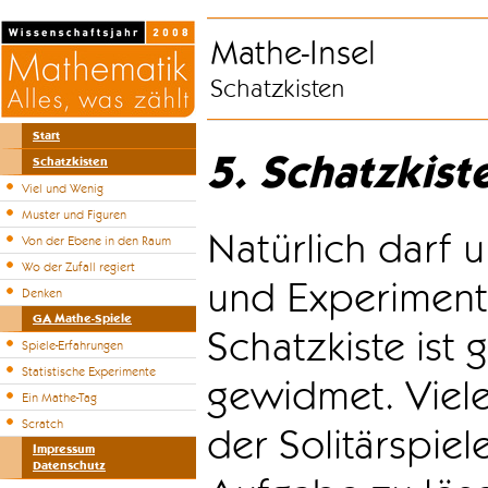
Mathe-Insel
Schatzkisten
Start
5. Schatzkist
Schatzkisten
Viel und Wenig
Muster und Figuren
Natürlich darf u
Von der Ebene in den Raum
Wo der Zufall regiert
und Experiment
Denken
GA Mathe-Spiele
Schatzkiste ist
Spiele-Erfahrungen
Statistische Experimente
gewidmet. Viele
Ein Mathe-Tag
Scratch
der Solitärspiel
Impressum
Datenschutz