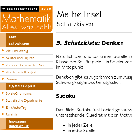
Mathe-Insel
Schatzkisten
Start
5. Schatzkiste:
Denken
Schatzkisten
Viel und Wenig
Natürlich darf und sollte man bei alle
Muster und Figuren
Klasse der Solitärspiele: Ein Spieler v
Von der Ebene in den Raum
im Mittelpunkt.
Wo der Zufall regiert
Daneben gibt es Algorithmen zum Auspr
Denken
Schwierigkeitgrades bereitgestellt.
GA Mathe-Spiele
Spiele-Erfahrungen
Sudoku
Statistische Experimente
Ein Mathe-Tag
Das Bilder-Sudoku funktioniert genau w
untenstehende Quadrat mit den Motiven
Scratch
Impressum
in jeder Zeile,
Datenschutz
in jeder Spalte