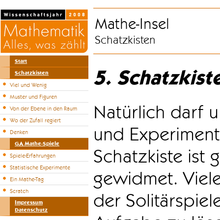
Mathe-Insel
Schatzkisten
Start
5. Schatzkist
Schatzkisten
Viel und Wenig
Muster und Figuren
Natürlich darf u
Von der Ebene in den Raum
Wo der Zufall regiert
und Experiment
Denken
GA Mathe-Spiele
Schatzkiste ist
Spiele-Erfahrungen
Statistische Experimente
gewidmet. Viele
Ein Mathe-Tag
Scratch
der Solitärspiel
Impressum
Datenschutz