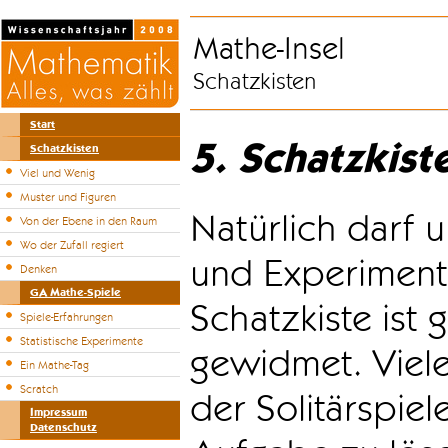
Mathe-Insel
Schatzkisten
Start
5. Schatzkist
Schatzkisten
Viel und Wenig
Muster und Figuren
Natürlich darf u
Von der Ebene in den Raum
Wo der Zufall regiert
und Experiment
Denken
GA Mathe-Spiele
Schatzkiste ist
Spiele-Erfahrungen
Statistische Experimente
gewidmet. Viele
Ein Mathe-Tag
Scratch
der Solitärspiel
Impressum
Datenschutz