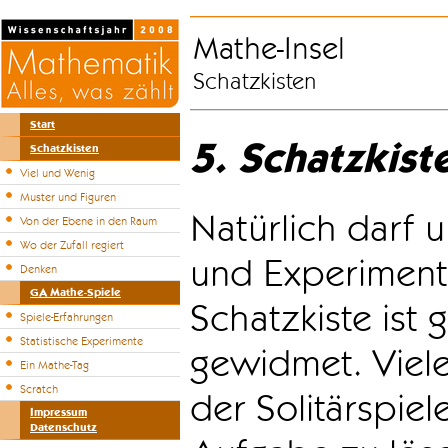
Mathe-Insel
Schatzkisten
Start
5. Schatzkist
Schatzkisten
Viel und Wenig
Muster und Figuren
Natürlich darf u
Von der Ebene in den Raum
Wo der Zufall regiert
und Experiment
Denken
GA Mathe-Spiele
Schatzkiste ist
Spiele-Erfahrungen
Statistische Experimente
gewidmet. Viele
Ein Mathe-Tag
Scratch
der Solitärspiel
Impressum
Datenschutz