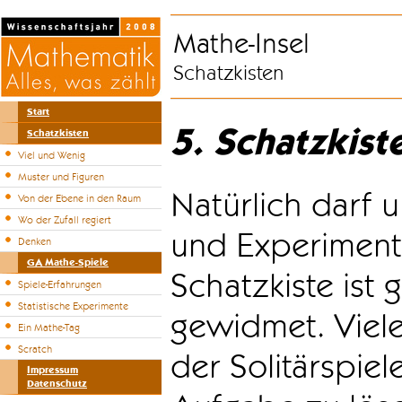
Mathe-Insel
Schatzkisten
Start
5. Schatzkist
Schatzkisten
Viel und Wenig
Muster und Figuren
Natürlich darf u
Von der Ebene in den Raum
Wo der Zufall regiert
und Experiment
Denken
GA Mathe-Spiele
Schatzkiste ist
Spiele-Erfahrungen
Statistische Experimente
gewidmet. Viele
Ein Mathe-Tag
Scratch
der Solitärspiel
Impressum
Datenschutz