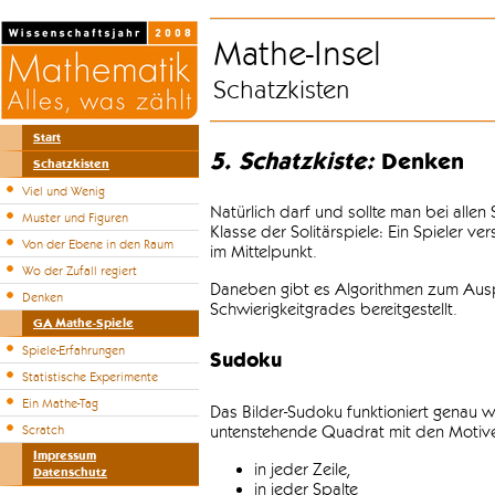
Mathe-Insel
Schatzkisten
Start
5. Schatzkiste:
Denken
Schatzkisten
Viel und Wenig
Natürlich darf und sollte man bei alle
Muster und Figuren
Klasse der Solitärspiele: Ein Spieler v
Von der Ebene in den Raum
im Mittelpunkt.
Wo der Zufall regiert
Daneben gibt es Algorithmen zum Auspr
Denken
Schwierigkeitgrades bereitgestellt.
GA Mathe-Spiele
Spiele-Erfahrungen
Sudoku
Statistische Experimente
Ein Mathe-Tag
Das Bilder-Sudoku funktioniert genau w
untenstehende Quadrat mit den Motiven
Scratch
Impressum
in jeder Zeile,
Datenschutz
in jeder Spalte