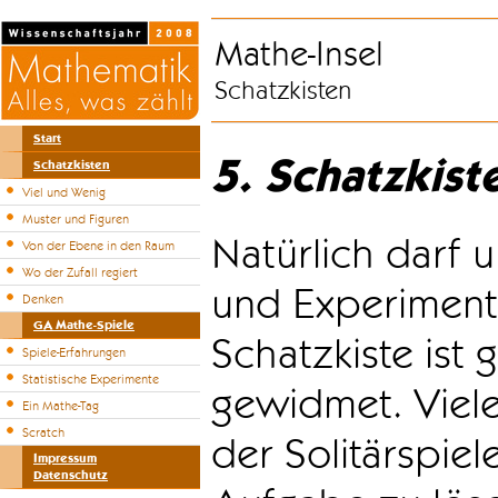
Mathe-Insel
Schatzkisten
Start
5. Schatzkist
Schatzkisten
Viel und Wenig
Muster und Figuren
Natürlich darf u
Von der Ebene in den Raum
Wo der Zufall regiert
und Experiment
Denken
GA Mathe-Spiele
Schatzkiste ist
Spiele-Erfahrungen
Statistische Experimente
gewidmet. Viele
Ein Mathe-Tag
Scratch
der Solitärspiel
Impressum
Datenschutz