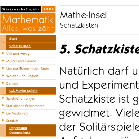
Mathe-Insel
Schatzkisten
Start
5. Schatzkist
Schatzkisten
Viel und Wenig
Muster und Figuren
Natürlich darf u
Von der Ebene in den Raum
Wo der Zufall regiert
und Experiment
Denken
GA Mathe-Spiele
Schatzkiste ist
Spiele-Erfahrungen
Statistische Experimente
gewidmet. Viele
Ein Mathe-Tag
Scratch
der Solitärspiel
Impressum
Datenschutz