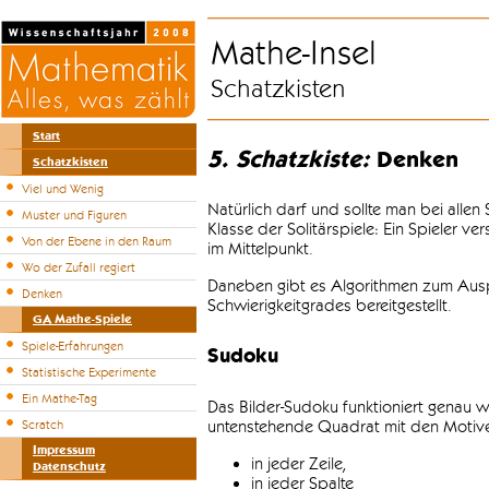
Mathe-Insel
Schatzkisten
Start
5. Schatzkiste:
Denken
Schatzkisten
Viel und Wenig
Natürlich darf und sollte man bei alle
Muster und Figuren
Klasse der Solitärspiele: Ein Spieler v
Von der Ebene in den Raum
im Mittelpunkt.
Wo der Zufall regiert
Daneben gibt es Algorithmen zum Auspr
Denken
Schwierigkeitgrades bereitgestellt.
GA Mathe-Spiele
Spiele-Erfahrungen
Sudoku
Statistische Experimente
Ein Mathe-Tag
Das Bilder-Sudoku funktioniert genau w
untenstehende Quadrat mit den Motiven
Scratch
Impressum
in jeder Zeile,
Datenschutz
in jeder Spalte