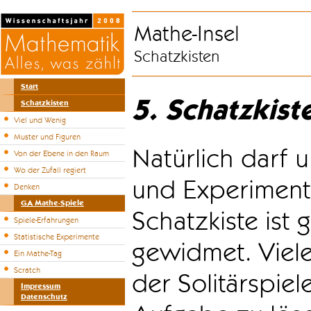
Mathe-Insel
Schatzkisten
Start
5. Schatzkist
Schatzkisten
Viel und Wenig
Muster und Figuren
Natürlich darf u
Von der Ebene in den Raum
Wo der Zufall regiert
und Experiment
Denken
GA Mathe-Spiele
Schatzkiste ist
Spiele-Erfahrungen
Statistische Experimente
gewidmet. Viele
Ein Mathe-Tag
Scratch
der Solitärspiel
Impressum
Datenschutz