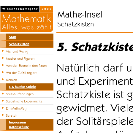
Mathe-Insel
Schatzkisten
Start
5. Schatzkist
Schatzkisten
Viel und Wenig
Muster und Figuren
Natürlich darf u
Von der Ebene in den Raum
Wo der Zufall regiert
und Experiment
Denken
GA Mathe-Spiele
Schatzkiste ist
Spiele-Erfahrungen
Statistische Experimente
gewidmet. Viele
Ein Mathe-Tag
Scratch
der Solitärspiel
Impressum
Datenschutz