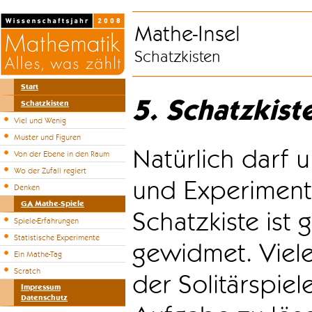
Mathe-Insel
Schatzkisten
Start
5. Schatzkist
Schatzkisten
Viel und Wenig
Muster und Figuren
Natürlich darf u
Von der Ebene in den Raum
Wo der Zufall regiert
und Experiment
Denken
GA Mathe-Spiele
Schatzkiste ist
Spiele-Erfahrungen
Statistische Experimente
gewidmet. Viele
Ein Mathe-Tag
Scratch
der Solitärspiel
Impressum
Datenschutz