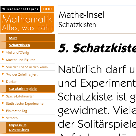
Mathe-Insel
Schatzkisten
Start
5. Schatzkist
Schatzkisten
Viel und Wenig
Muster und Figuren
Natürlich darf u
Von der Ebene in den Raum
Wo der Zufall regiert
und Experiment
Denken
GA Mathe-Spiele
Schatzkiste ist
Spiele-Erfahrungen
Statistische Experimente
gewidmet. Viele
Ein Mathe-Tag
Scratch
der Solitärspiel
Impressum
Datenschutz