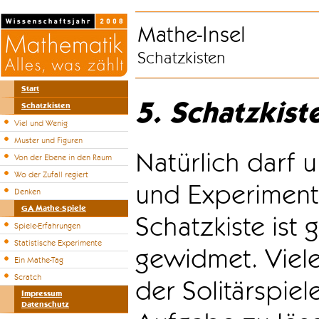
Mathe-Insel
Schatzkisten
Start
5. Schatzkist
Schatzkisten
Viel und Wenig
Muster und Figuren
Natürlich darf u
Von der Ebene in den Raum
Wo der Zufall regiert
und Experiment
Denken
GA Mathe-Spiele
Schatzkiste ist
Spiele-Erfahrungen
Statistische Experimente
gewidmet. Viele
Ein Mathe-Tag
Scratch
der Solitärspiel
Impressum
Datenschutz