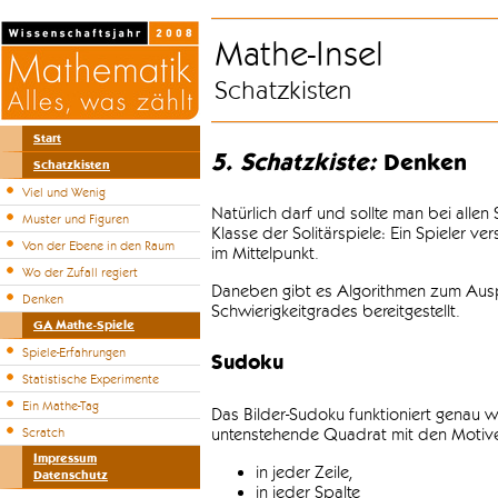
Mathe-Insel
Schatzkisten
Start
5. Schatzkiste:
Denken
Schatzkisten
Viel und Wenig
Natürlich darf und sollte man bei alle
Muster und Figuren
Klasse der Solitärspiele: Ein Spieler v
Von der Ebene in den Raum
im Mittelpunkt.
Wo der Zufall regiert
Daneben gibt es Algorithmen zum Auspr
Denken
Schwierigkeitgrades bereitgestellt.
GA Mathe-Spiele
Spiele-Erfahrungen
Sudoku
Statistische Experimente
Ein Mathe-Tag
Das Bilder-Sudoku funktioniert genau w
untenstehende Quadrat mit den Motiven
Scratch
Impressum
in jeder Zeile,
Datenschutz
in jeder Spalte